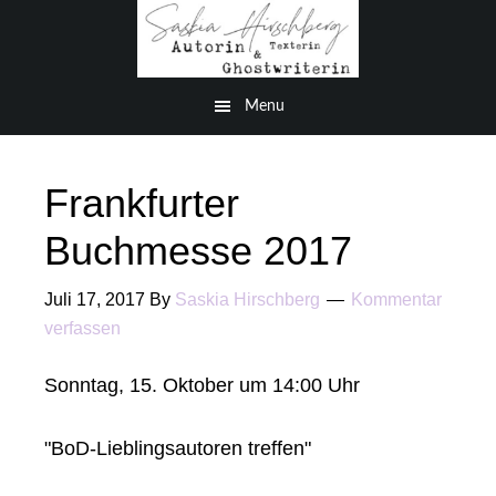
Zum
Zur
Inhalt
Fußzeile
springen
springen
Menu
Frankfurter
Buchmesse 2017
Juli 17, 2017
By
Saskia Hirschberg
Kommentar
verfassen
Sonntag, 15. Oktober um 14:00 Uhr
"BoD-Lieblingsautoren treffen"