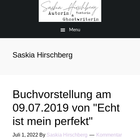
Zum
Zur
Inhalt
Fußzeile
springen
springen
Menu
Saskia Hirschberg
Buchvorstellung am
09.07.2019 von "Echt
ist mein perfekt"
Juli 1, 2022
By
Saskia Hirschberg
Kommentar