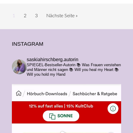
Seite
Seite
Seite
aufrufen
1
2
3
Nächste Seite
»
Footer
INSTAGRAM
saskiahirschberg.autorin
SPIEGEL-Bestseller-Autorin
📚 Was Frauen verstehen
und Männer nicht sagen
📚 Will you heal my Heart
📚
Will you hold my Hand