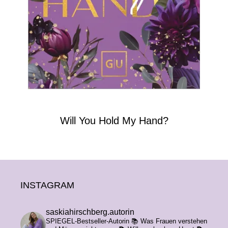
Will You Hold My Hand?
Footer
INSTAGRAM
saskiahirschberg.autorin
SPIEGEL-Bestseller-Autorin
📚 Was Frauen verstehen