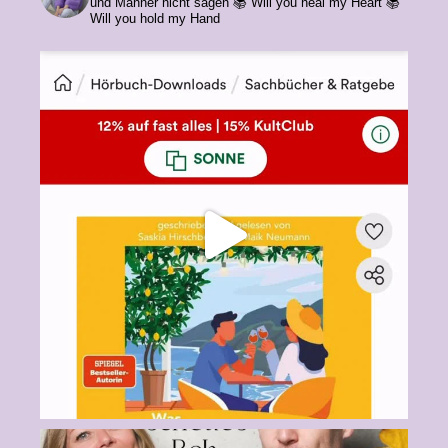
und Männer nicht sagen
📚 Will you heal my Heart
📚
Will you hold my Hand